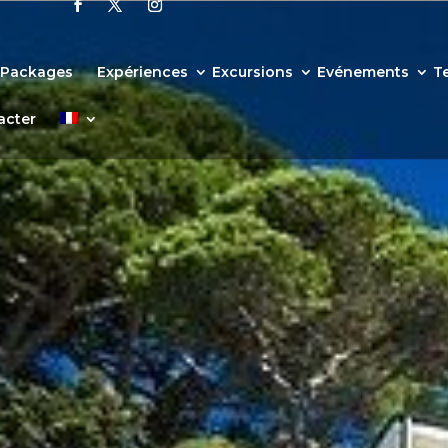
t Packages
Expériences
Excursions
Evénements
T
acter