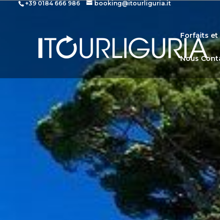
+39 0184 666 986
booking@itourliguria.it
Forfaits e
Nous Cont