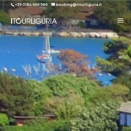
+39 0184 666 986
booking@itourliguria.it