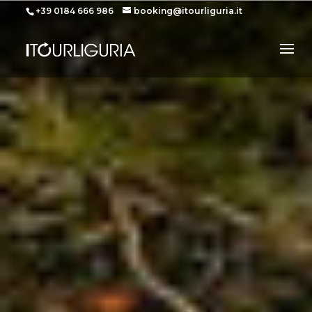
+39 0184 666 986
booking@itourliguria.it