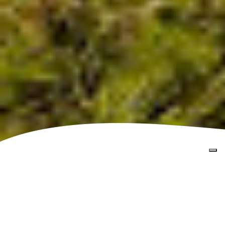
Home
»
Excursions Culturelles
»
Accueil > Excursions en
Ligurie : Sport, Culture et Villages Pittoresques
»
Sport
en plein air
»
WEEKEND DE VTT SUR LA RIVIERA
WEEKEND EN VTT SUR LA