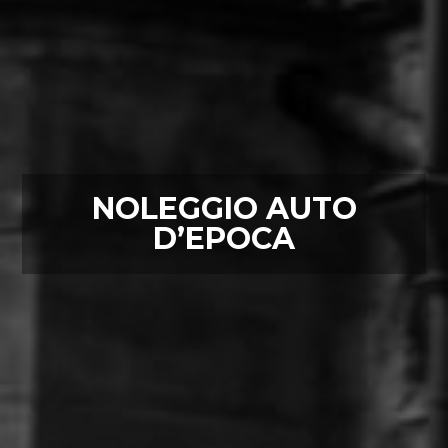
NOLEGGIO AUTO
D’EPOCA