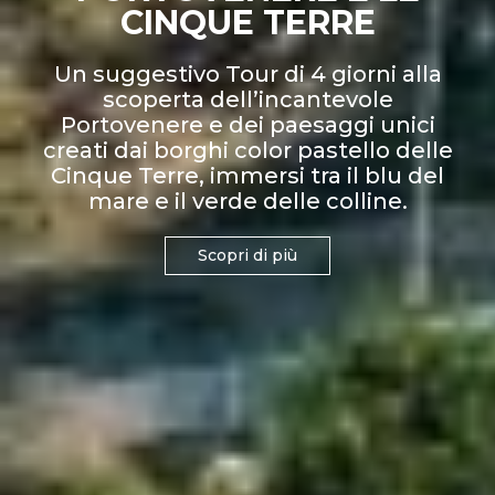
CINQUE TERRE
Un suggestivo Tour di 4 giorni alla
scoperta dell’incantevole
Portovenere e dei paesaggi unici
creati dai borghi color pastello delle
Cinque Terre, immersi tra il blu del
mare e il verde delle colline.
Scopri di più